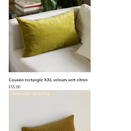
Coussin rectangle XXL velours vert citron
Price
€55.00
Collection upcycling