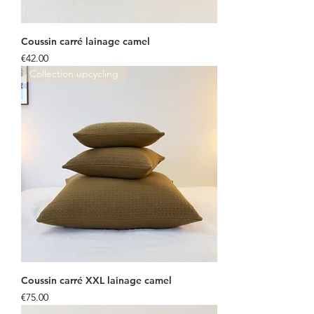
Coussin carré lainage camel
Price
€42.00
Collection upcycling
Coussin carré XXL lainage camel
Price
€75.00