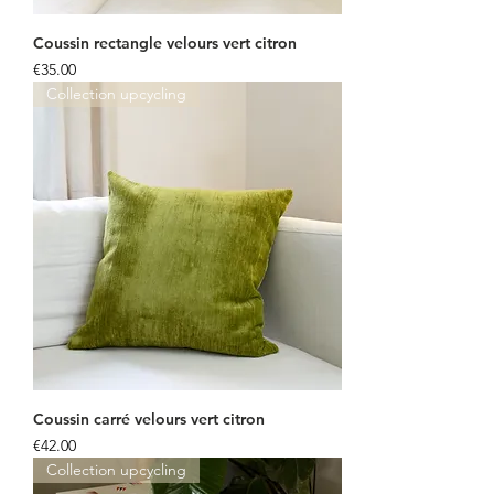
Coussin rectangle velours vert citron
Price
€35.00
Collection upcycling
Coussin carré velours vert citron
Price
€42.00
Collection upcycling