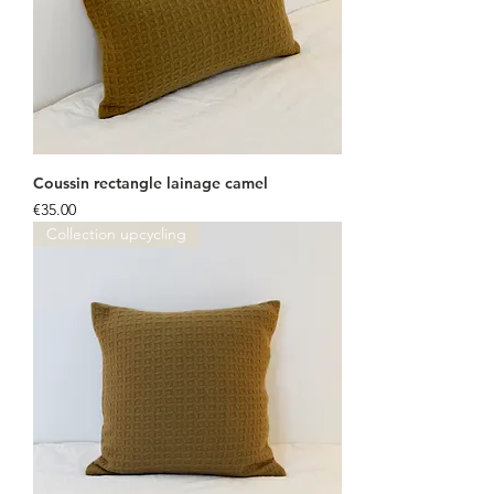
Coussin rectangle lainage camel
Price
€35.00
Collection upcycling