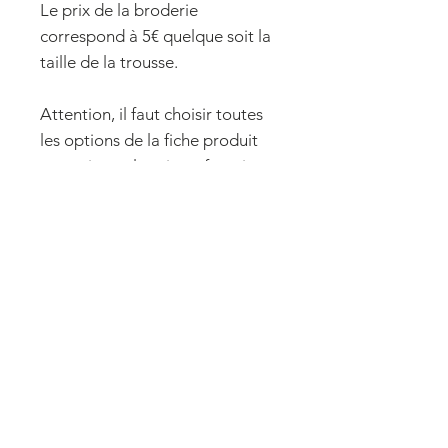
Le prix de la broderie
correspond à 5€ quelque soit la
taille de la trousse.
Attention, il faut choisir toutes
les options de la fiche produit
pour ajuster le prix en fonction
des tailles.
Dimensions
Petite :
format grande trousse de
Composition
maquillage/petite trousse de
toilette.
Tissu de base : 90% lin - 10%
Longueur : 19 cm
Entretien
coton
Largeur : 11 cm
Doublure : 100% polyester ou
Vous pouvez laver votre trousse à
Hauteur : 11,5 cm
100% coton (à choisir en option)
Fabrication
la machine en programme 30°