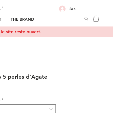
t.*
Se connecter
T
THE BRAND
le site reste ouvert.
s 5 perles d'Agate
e
*