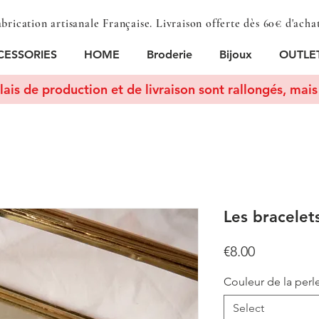
brication artisanale Française. Livraison offerte dès 60€ d'acha
CESSORIES
HOME
Broderie
Bijoux
OUTLE
lais de production et de livraison sont rallongés, mais 
Les bracelet
Price
€8.00
Couleur de la perl
Select