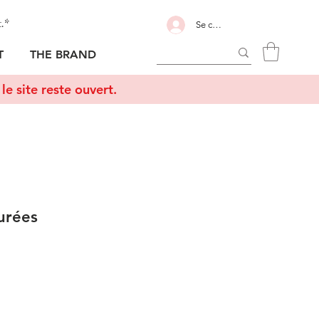
t.*
Se connecter
T
THE BRAND
le site reste ouvert.
urées