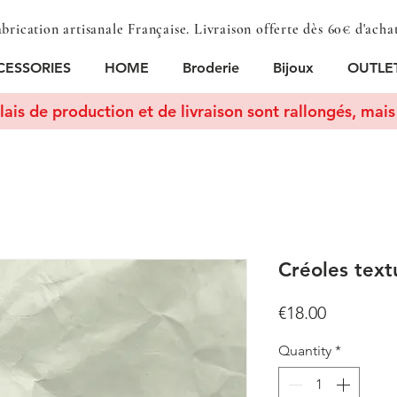
brication artisanale Française. Livraison offerte dès 60€ d'acha
CESSORIES
HOME
Broderie
Bijoux
OUTLE
lais de production et de livraison sont rallongés, mais 
Créoles text
Price
€18.00
Quantity
*