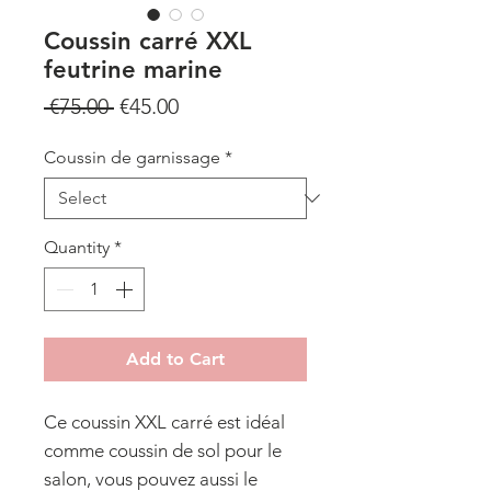
Coussin carré XXL
feutrine marine
Regular
Sale
 €75.00 
€45.00
Price
Price
Coussin de garnissage
*
Quantity
*
Add to Cart
Ce coussin XXL carré est idéal
comme coussin de sol pour le
salon, vous pouvez aussi le