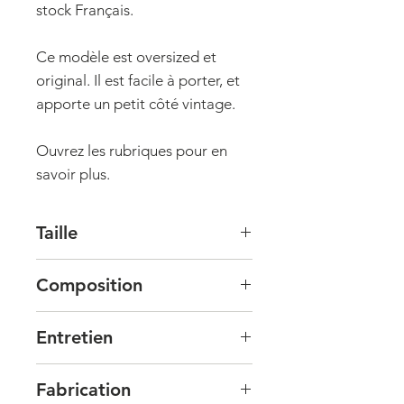
stock Français.
Ce modèle est oversized et
original. Il est facile à porter, et
apporte un petit côté vintage.
Ouvrez les rubriques pour en
savoir plus.
Taille
Le chouchou est conçu de façon
Composition
à faire deux tours avec l'élastique.
Il serre bien les cheveux et reste
Tissu de base : 100% polyester
donc en place. Si vous avez les
Entretien
cheveux très fins ou très épais, ou
Nous vous conseillons de laver
si vous avez une envie
Fabrication
votre chouchou à la main, à l'eau
précise, n'hésitez pas à nous